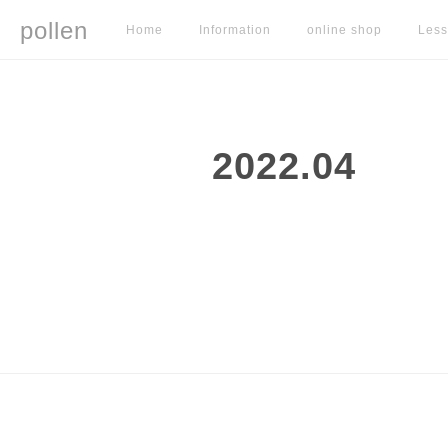
pollen
Home
Information
online shop
Les
2022
.
04