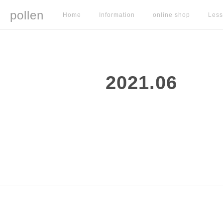
pollen
Home
Information
online shop
Les
2021
.
06